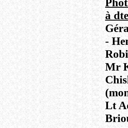
Phot
à dte
Géra
- He
Robi
Mr 
Chi
(mon
Lt A
Brio