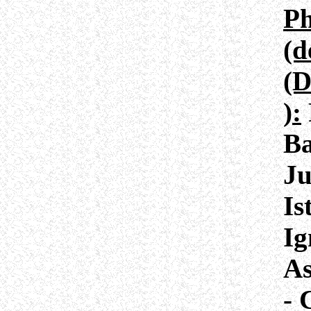
Ph
(d
(D
):
Ba
Ju
Is
Ig
As
- 