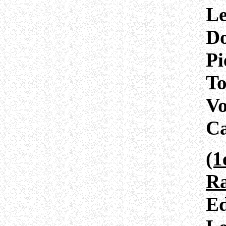
Le
D
Pi
To
Vo
Ca
(1
Ra
E