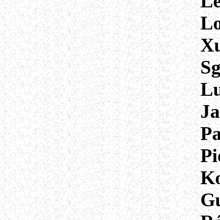
Le
Lo
Xu
Sg
Lu
Ja
Pa
Pi
Ko
G